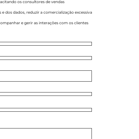
acitando os consultores de vendas
s e dos dados, reduzir a comercialização excessiva
acompanhar e gerir as interações com os clientes