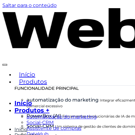
Saltar para o conteúdo
Início
Produtos
FUNCIONALIDADE PRINCIPAL
automatização do marketing
Integrar eficazment
Início
comercial excessivo
Produtos +
PowerBox (AI)
automatização do marketing
Ferramentas revolucionárias de IA de ma
Social-CRM
Social-CRM
Um sistema de gestão de clientes de domíni
Assistente de compras
Início
DataHub