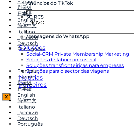
Español
Anúncios do TikTok
한국어
日本語
5G RCS
English
NOVO
简体中文
Italiano
Mensagens do WhatsApp
Русский
Deutsch
Soluções
Português
Social-CRM Private Membership Marketing
Soluções de fabrico industrial
Soluções transfronteiriças para empresas
Français
Soluções para o sector das viagens
Español
Notícias
한국어
Parceiros
日本語
English
X
简体中文
Italiano
Русский
Deutsch
Português