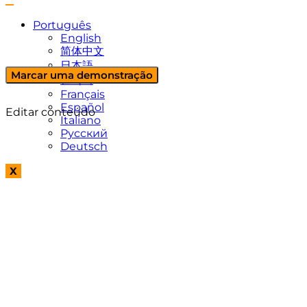
Português
English
简体中文
日本語
Marcar uma demonstração
한국어
Français
Español
Editar conteúdo
Italiano
Русский
Deutsch
X