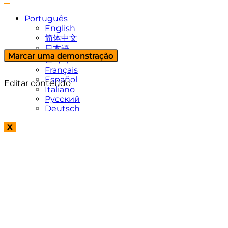
Português
English
简体中文
日本語
Marcar uma demonstração
한국어
Français
Español
Editar conteúdo
Italiano
Русский
Deutsch
X