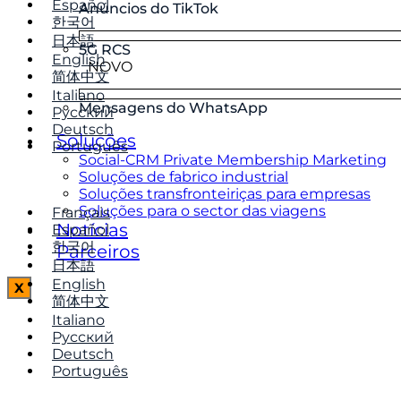
Español
Anúncios do TikTok
한국어
日本語
5G RCS
English
NOVO
简体中文
Italiano
Mensagens do WhatsApp
Русский
Deutsch
Soluções
Português
Social-CRM Private Membership Marketing
Soluções de fabrico industrial
Soluções transfronteiriças para empresas
Soluções para o sector das viagens
Français
Notícias
Español
한국어
Parceiros
日本語
English
X
简体中文
Italiano
Русский
Deutsch
Português