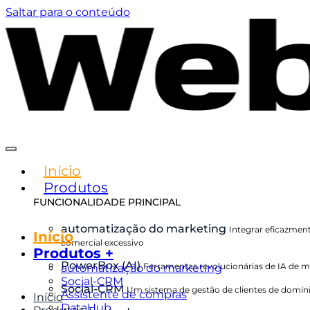
Saltar para o conteúdo
Início
Produtos
FUNCIONALIDADE PRINCIPAL
automatização do marketing
Integrar eficazment
Início
comercial excessivo
Produtos +
PowerBox (AI)
Ferramentas revolucionárias de IA de ma
automatização do marketing
Social-CRM
Social-CRM
Um sistema de gestão de clientes de domíni
Assistente de compras
Início
DataHub