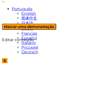
Português
English
简体中文
日本語
Marcar uma demonstração
한국어
Français
Español
Editar conteúdo
Italiano
Русский
Deutsch
X