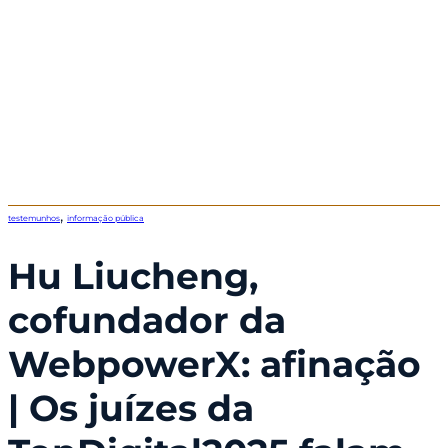
,
testemunhos
informação pública
Hu Liucheng,
cofundador da
WebpowerX: afinação
| Os juízes da