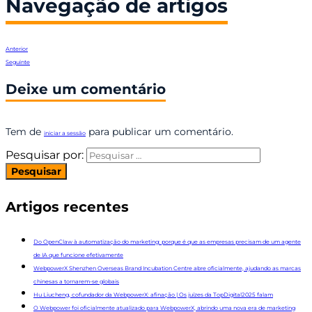
Navegação de artigos
Anterior
Seguinte
Deixe um comentário
Tem de
para publicar um comentário.
iniciar a sessão
Pesquisar por:
Artigos recentes
Do OpenClaw à automatização do marketing: porque é que as empresas precisam de um agente
de IA que funcione efetivamente
WebpowerX Shenzhen Overseas Brand Incubation Centre abre oficialmente, ajudando as marcas
chinesas a tornarem-se globais
Hu Liucheng, cofundador da WebpowerX: afinação | Os juízes da TopDigital2025 falam
O Webpower foi oficialmente atualizado para WebpowerX, abrindo uma nova era de marketing