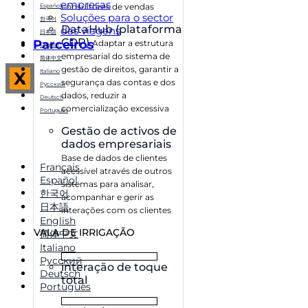
empresas
consultores de vendas
Español
Soluções para o sector
한국어
DataHub (plataforma
das viagens
日本語
CDP)
Parceiros
Adaptar a estrutura
English
empresarial do sistema de
简体中文
gestão de direitos, garantir a
Italiano
X
segurança das contas e dos
Русский
dados, reduzir a
Deutsch
comercialização excessiva
Português
Gestão de activos de
dados empresariais
Base de dados de clientes
Français
acessível através de outros
Español
sistemas para analisar,
한국어
acompanhar e gerir as
日本語
interações com os clientes
English
VALA DE IRRIGAÇÃO
简体中文
Italiano
Русский
interação de toque
Deutsch
total
Português