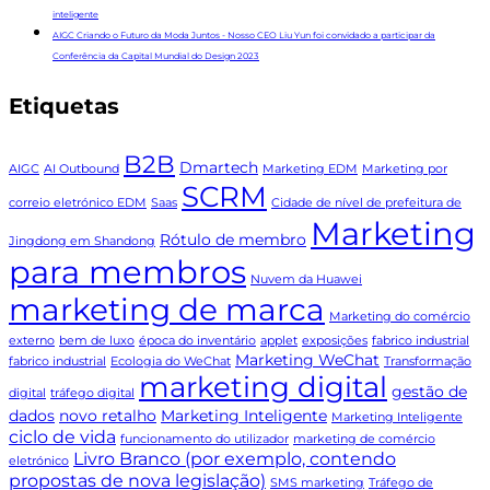
inteligente
AIGC Criando o Futuro da Moda Juntos - Nosso CEO Liu Yun foi convidado a participar da
Conferência da Capital Mundial do Design 2023
Etiquetas
B2B
Dmartech
AIGC
AI Outbound
Marketing EDM
Marketing por
SCRM
correio eletrónico EDM
Saas
Cidade de nível de prefeitura de
Marketing
Rótulo de membro
Jingdong em Shandong
para membros
Nuvem da Huawei
marketing de marca
Marketing do comércio
externo
bem de luxo
época do inventário
applet
exposições
fabrico industrial
Marketing WeChat
fabrico industrial
Ecologia do WeChat
Transformação
marketing digital
gestão de
digital
tráfego digital
dados
novo retalho
Marketing Inteligente
Marketing Inteligente
ciclo de vida
funcionamento do utilizador
marketing de comércio
Livro Branco (por exemplo, contendo
eletrónico
propostas de nova legislação)
SMS marketing
Tráfego de