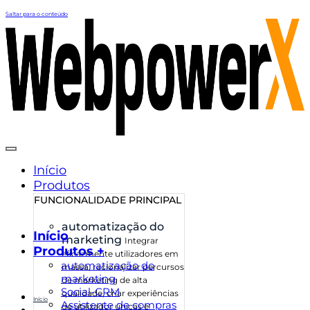
Saltar para o conteúdo
Início
Produtos
FUNCIONALIDADE PRINCIPAL
automatização do
Início
marketing
Integrar
Produtos +
eficazmente utilizadores em
automatização do
massa, racionalizar percursos
marketing
de marketing de alta
Social-CRM
qualidade, criar experiências
Início
Assistente de compras
de utilizador únicas e