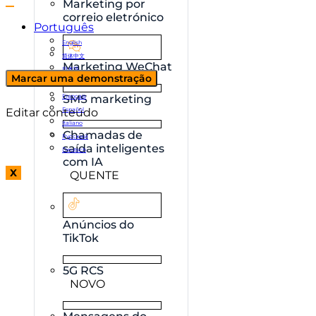
Marketing por
correio eletrónico
Português
English
简体中文
Marketing WeChat
日本語
Marcar uma demonstração
한국어
Français
SMS marketing
Editar conteúdo
Español
Italiano
Chamadas de
Русский
saída inteligentes
Deutsch
com IA
X
QUENTE
Anúncios do
TikTok
5G RCS
NOVO