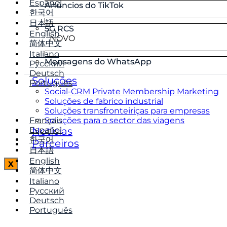
Español
Anúncios do TikTok
한국어
日本語
5G RCS
English
NOVO
简体中文
Italiano
Mensagens do WhatsApp
Русский
Deutsch
Soluções
Português
Social-CRM Private Membership Marketing
Soluções de fabrico industrial
Soluções transfronteiriças para empresas
Français
Soluções para o sector das viagens
Español
Notícias
한국어
Parceiros
日本語
English
X
简体中文
Italiano
Русский
Deutsch
Português