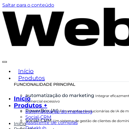
Saltar para o conteúdo
Início
Produtos
FUNCIONALIDADE PRINCIPAL
automatização do marketing
Integrar eficazment
Início
comercial excessivo
Produtos +
PowerBox (AI)
automatização do marketing
Ferramentas revolucionárias de IA de ma
Social-CRM
Social-CRM
Um sistema de gestão de clientes de domíni
Assistente de compras
Início
DataHub