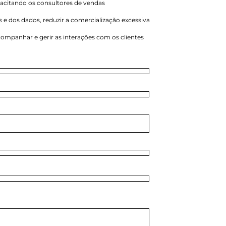
acitando os consultores de vendas
s e dos dados, reduzir a comercialização excessiva
acompanhar e gerir as interações com os clientes