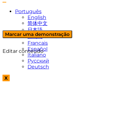
Português
English
简体中文
日本語
Marcar uma demonstração
한국어
Français
Español
Editar conteúdo
Italiano
Русский
Deutsch
X