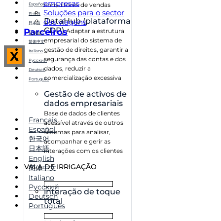
empresas
consultores de vendas
Español
Soluções para o sector
한국어
DataHub (plataforma
das viagens
日本語
CDP)
Parceiros
Adaptar a estrutura
English
empresarial do sistema de
简体中文
gestão de direitos, garantir a
Italiano
X
segurança das contas e dos
Русский
dados, reduzir a
Deutsch
comercialização excessiva
Português
Gestão de activos de
dados empresariais
Base de dados de clientes
Français
acessível através de outros
Español
sistemas para analisar,
한국어
acompanhar e gerir as
日本語
interações com os clientes
English
VALA DE IRRIGAÇÃO
简体中文
Italiano
Русский
interação de toque
Deutsch
total
Português