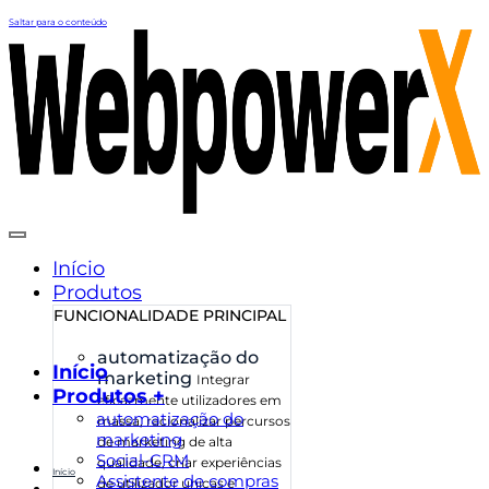
Saltar para o conteúdo
Início
Produtos
FUNCIONALIDADE PRINCIPAL
automatização do
Início
marketing
Integrar
Produtos +
eficazmente utilizadores em
automatização do
massa, racionalizar percursos
marketing
de marketing de alta
Social-CRM
qualidade, criar experiências
Início
Assistente de compras
de utilizador únicas e