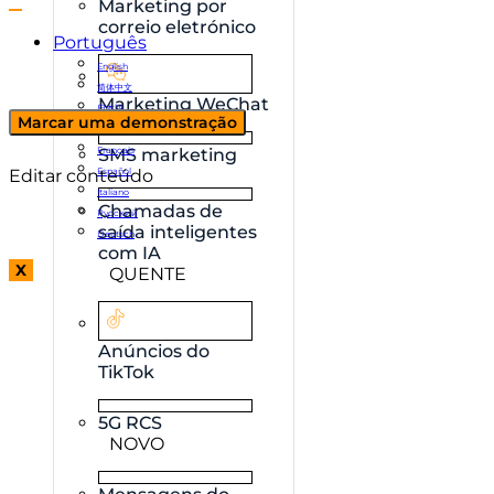
Marketing por
correio eletrónico
Português
English
简体中文
Marketing WeChat
日本語
Marcar uma demonstração
한국어
Français
SMS marketing
Editar conteúdo
Español
Italiano
Chamadas de
Русский
saída inteligentes
Deutsch
com IA
X
QUENTE
Anúncios do
TikTok
5G RCS
NOVO