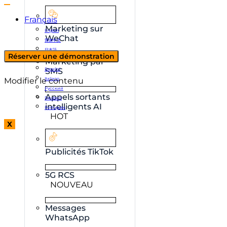
Français
Marketing sur
English
WeChat
简体中文
日本語
Réserver une démonstration
한국어
Marketing par
Español
SMS
Modifier le contenu
Italiano
Русский
Appels sortants
Deutsch
intelligents AI
Português
HOT
X
Publicités TikTok
5G RCS
NOUVEAU
Messages
WhatsApp