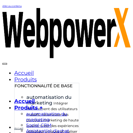
Aller au contenu
Accueil
Produits
FONCTIONNALITÉ DE BASE
automatisation du
Accueil
marketing
Intégrer
Produits +
efficacement des utilisateurs
automatisation du
massifs, rationaliser des
marketing
parcours marketing de haute
Social-CRM
qualité, créer des expériences
Accueil
Assistant(e) d'achat
utilisateur uniques et réaliser