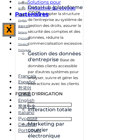
Solutions pour
Español
DataHub (plateforme
l'industrie du voyage
한국어
CDP)
Partenaires
Adapter la structure
日本語
de l'entreprise au système de
English
gestion des droits, assurer la
简体中文
X
sécurité des comptes et des
Italiano
données, réduire la
Русский
commercialisation excessive.
Deutsch
Português
Gestion des données
d'entreprise
Base de
données clients accessible
par d'autres systèmes pour
Français
analyser, suivre et gérer les
Español
interactions avec les clients
한국어
FOSSÉ D'IRRIGATION
日本語
English
简体中文
interaction totale
Italiano
Русский
Marketing par
Deutsch
courrier
Português
électronique