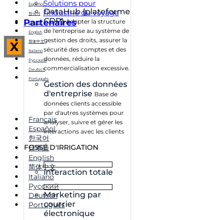
Solutions pour
Español
DataHub (plateforme
l'industrie du voyage
한국어
CDP)
Partenaires
Adapter la structure
日本語
de l'entreprise au système de
English
gestion des droits, assurer la
简体中文
X
sécurité des comptes et des
Italiano
données, réduire la
Русский
commercialisation excessive.
Deutsch
Português
Gestion des données
d'entreprise
Base de
données clients accessible
par d'autres systèmes pour
Français
analyser, suivre et gérer les
Español
interactions avec les clients
한국어
FOSSÉ D'IRRIGATION
日本語
English
简体中文
interaction totale
Italiano
Русский
Marketing par
Deutsch
courrier
Português
électronique