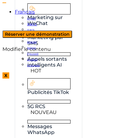
Français
Marketing sur
English
WeChat
简体中文
日本語
Réserver une démonstration
한국어
Marketing par
Español
SMS
Modifier le contenu
Italiano
Русский
Appels sortants
Deutsch
intelligents AI
Português
HOT
X
Publicités TikTok
5G RCS
NOUVEAU
Messages
WhatsApp