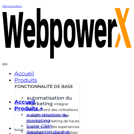
Aller au contenu
Accueil
Produits
FONCTIONNALITÉ DE BASE
automatisation du
Accueil
marketing
Intégrer
Produits +
efficacement des utilisateurs
automatisation du
massifs, rationaliser des
marketing
parcours marketing de haute
Social-CRM
qualité, créer des expériences
Accueil
Assistant(e) d'achat
utilisateur uniques et réaliser