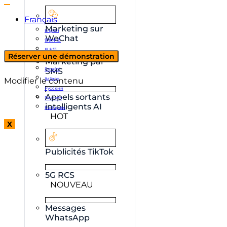
Français
Marketing sur
English
WeChat
简体中文
日本語
Réserver une démonstration
한국어
Marketing par
Español
SMS
Modifier le contenu
Italiano
Русский
Appels sortants
Deutsch
intelligents AI
Português
HOT
X
Publicités TikTok
5G RCS
NOUVEAU
Messages
WhatsApp