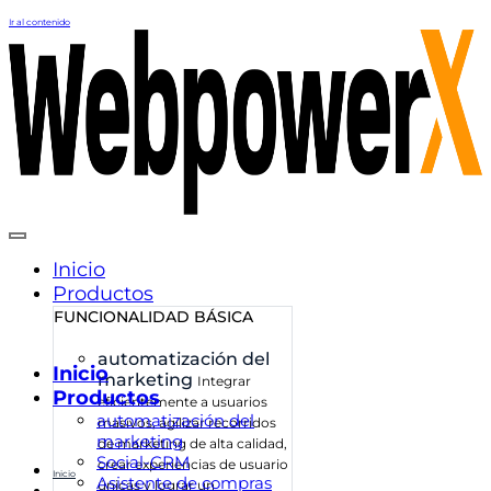
Ir al contenido
Inicio
Productos
FUNCIONALIDAD BÁSICA
automatización del
Inicio
marketing
Integrar
Productos
eficientemente a usuarios
automatización del
masivos, agilizar recorridos
marketing
de marketing de alta calidad,
Social-CRM
crear experiencias de usuario
Inicio
Asistente de compras
únicas y lograr un