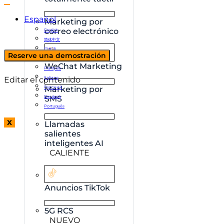
Español
Marketing por
correo electrónico
English
简体中文
日本語
Reserve una demostración
한국어
WeChat Marketing
Français
Editar el contenido
Italiano
Русский
Marketing por
Deutsch
SMS
Português
X
Llamadas
salientes
inteligentes AI
CALIENTE
Anuncios TikTok
5G RCS
NUEVO