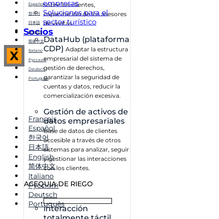
empresas
sobre los clientes,
Español
Soluciones para el
capacitación de los asesores
한국어
sector turístico
de ventas
日本語
Socios
English
DataHub (plataforma
简体中文
CDP)
Adaptar la estructura
Italiano
X
empresarial del sistema de
Русский
gestión de derechos,
Deutsch
garantizar la seguridad de
Português
cuentas y datos, reducir la
comercialización excesiva.
Gestión de activos de
Français
datos empresariales
Español
Base de datos de clientes
한국어
accesible a través de otros
日本語
sistemas para analizar, seguir
English
y gestionar las interacciones
简体中文
con los clientes.
Italiano
ACEQUIA DE RIEGO
Русский
Deutsch
Português
interacción
totalmente táctil