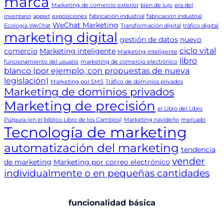
marca
Marketing de comercio exterior
bien de lujo
era del
inventario
applet
exposiciones
fabricación industrial
fabricación industrial
WeChat Marketing
Ecología WeChat
Transformación digital
tráfico digital
marketing digital
gestión de datos
nuevo
ciclo vital
comercio
Marketing inteligente
Marketing inteligente
libro
funcionamiento del usuario
marketing de comercio electrónico
blanco (por ejemplo, con propuestas de nueva
legislación)
Marketing por SMS
Tráfico de dominios privados
Marketing de dominios privados
Marketing de precisión
el Libro del Libro
Púrpura (en el bíblico Libro de los Cambios)
Marketing navideño
mercado
Tecnología de marketing
automatización del marketing
tendencia
vender
de marketing
Marketing por correo electrónico
individualmente o en pequeñas cantidades
funcionalidad básica