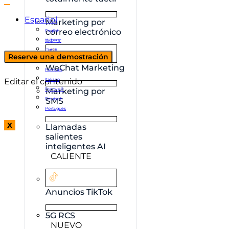
Español
Marketing por
correo electrónico
English
简体中文
日本語
Reserve una demostración
한국어
WeChat Marketing
Français
Editar el contenido
Italiano
Русский
Marketing por
Deutsch
SMS
Português
X
Llamadas
salientes
inteligentes AI
CALIENTE
Anuncios TikTok
5G RCS
NUEVO