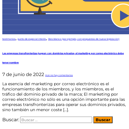
,
,
testimonios
punto de especial interés
libro blanco (por ejemplo, con propuestas de nueva legislación)
Las empresas transfronterizas juegan con dominios privados, el marketing por correo electrónico debe
tener nombre
7 de junio de 2022
Aún no hay comentarios
La esencia del marketing por correo electrónico es el
funcionamiento de los miembros, y los miembros, es el
tráfico del dominio privado de la marca; El marketing por
correo electrónico no sólo es una opción importante para las
empresas transfronterizas para operar sus dominios privados,
sino también un menor coste [...].
Buscar: