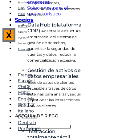
empresas
sobre los clientes,
Español
Soluciones para el
capacitación de los asesores
한국어
sector turístico
de ventas
日本語
Socios
English
DataHub (plataforma
简体中文
CDP)
Adaptar la estructura
Italiano
X
empresarial del sistema de
Русский
gestión de derechos,
Deutsch
garantizar la seguridad de
Português
cuentas y datos, reducir la
comercialización excesiva.
Gestión de activos de
Français
datos empresariales
Español
Base de datos de clientes
한국어
accesible a través de otros
日本語
sistemas para analizar, seguir
English
y gestionar las interacciones
简体中文
con los clientes.
Italiano
ACEQUIA DE RIEGO
Русский
Deutsch
Português
interacción
totalmente táctil