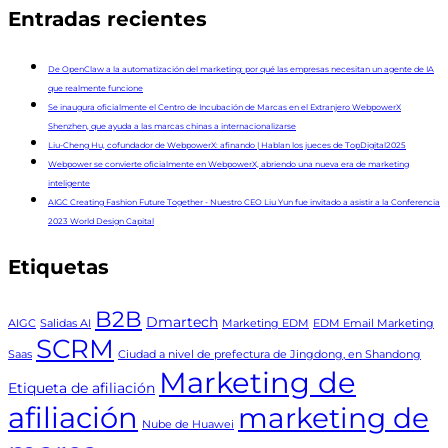
Entradas recientes
De OpenClaw a la automatización del marketing: por qué las empresas necesitan un agente de IA
que realmente funcione
Se inaugura oficialmente el Centro de Incubación de Marcas en el Extranjero WebpowerX
Shenzhen, que ayuda a las marcas chinas a internacionalizarse
Liu-Cheng Hu, cofundador de WebpowerX: afinando | Hablan los jueces de TopDigital2025
Webpower se convierte oficialmente en WebpowerX, abriendo una nueva era de marketing
inteligente
AIGC Creating Fashion Future Together - Nuestro CEO Liu Yun fue invitado a asistir a la Conferencia
2023 World Design Capital
Etiquetas
B2B
Dmartech
AIGC
Salidas AI
Marketing EDM
EDM Email Marketing
SCRM
Saas
Ciudad a nivel de prefectura de Jingdong, en Shandong
Marketing de
Etiqueta de afiliación
afiliación
marketing de
Nube de Huawei