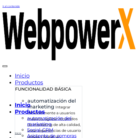
Ir al contenido
Inicio
Productos
FUNCIONALIDAD BÁSICA
automatización del
Inicio
marketing
Integrar
Productos
eficientemente a usuarios
automatización del
masivos, agilizar recorridos
marketing
de marketing de alta calidad,
Social-CRM
crear experiencias de usuario
Inicio
Asistente de compras
únicas y lograr un