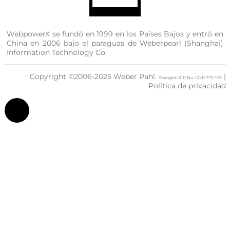
WebpowerX se fundó en 1999 en los Países Bajos y entró en
China en 2006 bajo el paraguas de Weberpearl (Shanghai)
Information Technology Co.
Copyright ©2006-2025 Weber Pahl.
|
Shanghai ICP No. 10215775-109
Política de privacidad