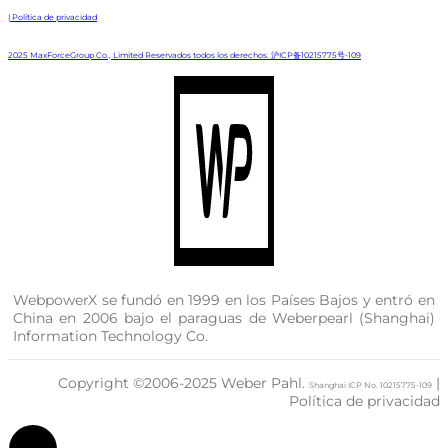
| Política de privacidad
2025 MaxForceGroup Co., Limited Reservados todos los derechos. 沪ICP备10215775号-109
WebpowerX se fundó en 1999 en los Países Bajos y entró en
China en 2006 bajo el paraguas de Weberpearl (Shanghai)
Information Technology Co.
Copyright ©2006-2025 Weber Pahl.
|
Shanghai ICP No. 10215775-109
Política de privacidad