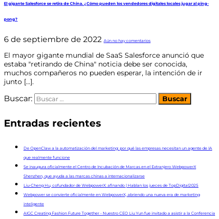
El gigante Salesforce se retira de China. ¿Cómo pueden los vendedores digitales locales jugar al ping-
pong?
6 de septiembre de 2022
Aún no hay comentarios
El mayor gigante mundial de SaaS Salesforce anunció que
estaba "retirando de China" noticia debe ser conocida,
muchos compañeros no pueden esperar, la intención de ir
junto [...].
Buscar:
Entradas recientes
De OpenClaw a la automatización del marketing: por qué las empresas necesitan un agente de IA
que realmente funcione
Se inaugura oficialmente el Centro de Incubación de Marcas en el Extranjero WebpowerX
Shenzhen, que ayuda a las marcas chinas a internacionalizarse
Liu-Cheng Hu, cofundador de WebpowerX: afinando | Hablan los jueces de TopDigital2025
Webpower se convierte oficialmente en WebpowerX, abriendo una nueva era de marketing
inteligente
AIGC Creating Fashion Future Together - Nuestro CEO Liu Yun fue invitado a asistir a la Conferencia