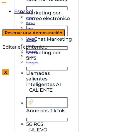
Español
Marketing por
correo electrónico
English
简体中文
日本語
Reserve una demostración
한국어
WeChat Marketing
Français
Editar el contenido
Italiano
Русский
Marketing por
Deutsch
SMS
Português
X
Llamadas
salientes
inteligentes AI
CALIENTE
Anuncios TikTok
5G RCS
NUEVO