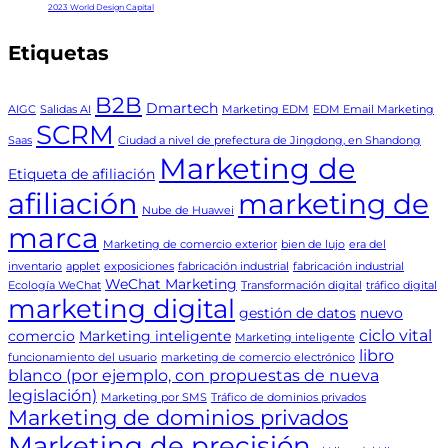
2023 World Design Capital
Etiquetas
B2B
Dmartech
AIGC
Salidas AI
Marketing EDM
EDM Email Marketing
SCRM
Saas
Ciudad a nivel de prefectura de Jingdong, en Shandong
Marketing de
Etiqueta de afiliación
afiliación
marketing de
Nube de Huawei
marca
Marketing de comercio exterior
bien de lujo
era del
inventario
applet
exposiciones
fabricación industrial
fabricación industrial
WeChat Marketing
Ecología WeChat
Transformación digital
tráfico digital
marketing digital
gestión de datos
nuevo
ciclo vital
comercio
Marketing inteligente
Marketing inteligente
libro
funcionamiento del usuario
marketing de comercio electrónico
blanco (por ejemplo, con propuestas de nueva
legislación)
Marketing por SMS
Tráfico de dominios privados
Marketing de dominios privados
Marketing de precisión