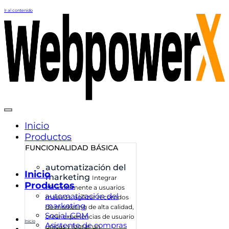
Ir al contenido
Inicio
Productos
FUNCIONALIDAD BÁSICA
automatización del
Inicio
marketing
Integrar
Productos
eficientemente a usuarios
automatización del
masivos, agilizar recorridos
marketing
de marketing de alta calidad,
Social-CRM
crear experiencias de usuario
Inicio
Asistente de compras
únicas y lograr un