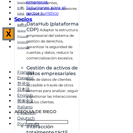
empresas
sobre los clientes,
Español
Soluciones para el
capacitación de los asesores
한국어
sector turístico
de ventas
日本語
Socios
English
DataHub (plataforma
简体中文
CDP)
Adaptar la estructura
Italiano
X
empresarial del sistema de
Русский
gestión de derechos,
Deutsch
garantizar la seguridad de
Português
cuentas y datos, reducir la
comercialización excesiva.
Gestión de activos de
Français
datos empresariales
Español
Base de datos de clientes
한국어
accesible a través de otros
日本語
sistemas para analizar, seguir
English
y gestionar las interacciones
简体中文
con los clientes.
Italiano
ACEQUIA DE RIEGO
Русский
Deutsch
Português
interacción
totalmente táctil