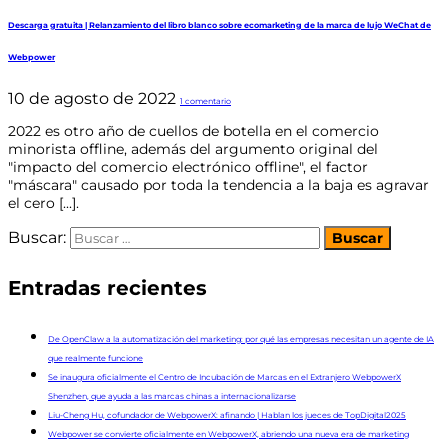
Descarga gratuita | Relanzamiento del libro blanco sobre ecomarketing de la marca de lujo WeChat de
Webpower
10 de agosto de 2022
1 comentario
2022 es otro año de cuellos de botella en el comercio
minorista offline, además del argumento original del
"impacto del comercio electrónico offline", el factor
"máscara" causado por toda la tendencia a la baja es agravar
el cero [...].
Buscar:
Entradas recientes
De OpenClaw a la automatización del marketing: por qué las empresas necesitan un agente de IA
que realmente funcione
Se inaugura oficialmente el Centro de Incubación de Marcas en el Extranjero WebpowerX
Shenzhen, que ayuda a las marcas chinas a internacionalizarse
Liu-Cheng Hu, cofundador de WebpowerX: afinando | Hablan los jueces de TopDigital2025
Webpower se convierte oficialmente en WebpowerX, abriendo una nueva era de marketing