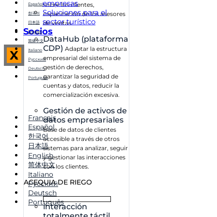
empresas
sobre los clientes,
Español
Soluciones para el
capacitación de los asesores
한국어
sector turístico
de ventas
日本語
Socios
English
DataHub (plataforma
简体中文
CDP)
Adaptar la estructura
Italiano
X
empresarial del sistema de
Русский
gestión de derechos,
Deutsch
garantizar la seguridad de
Português
cuentas y datos, reducir la
comercialización excesiva.
Gestión de activos de
Français
datos empresariales
Español
Base de datos de clientes
한국어
accesible a través de otros
日本語
sistemas para analizar, seguir
English
y gestionar las interacciones
简体中文
con los clientes.
Italiano
ACEQUIA DE RIEGO
Русский
Deutsch
Português
interacción
totalmente táctil