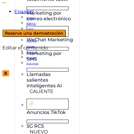
Español
Marketing por
correo electrónico
English
简体中文
日本語
Reserve una demostración
한국어
WeChat Marketing
Français
Editar el contenido
Italiano
Русский
Marketing por
Deutsch
SMS
Português
X
Llamadas
salientes
inteligentes AI
CALIENTE
Anuncios TikTok
5G RCS
NUEVO