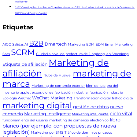
inteligente
AIGC Creating Fashion Future Together - Nuestro CEO Liu Yun fue invitado a asistir a la Conferencia
2023 World Design Capital
Etiquetas
B2B
Dmartech
AIGC
Salidas AI
Marketing EDM
EDM Email Marketing
SCRM
Saas
Ciudad a nivel de prefectura de Jingdong, en Shandong
Marketing de
Etiqueta de afiliación
afiliación
marketing de
Nube de Huawei
marca
Marketing de comercio exterior
bien de lujo
era del
inventario
applet
exposiciones
fabricación industrial
fabricación industrial
WeChat Marketing
Ecología WeChat
Transformación digital
tráfico digital
marketing digital
gestión de datos
nuevo
ciclo vital
comercio
Marketing inteligente
Marketing inteligente
libro
funcionamiento del usuario
marketing de comercio electrónico
blanco (por ejemplo, con propuestas de nueva
legislación)
Marketing por SMS
Tráfico de dominios privados