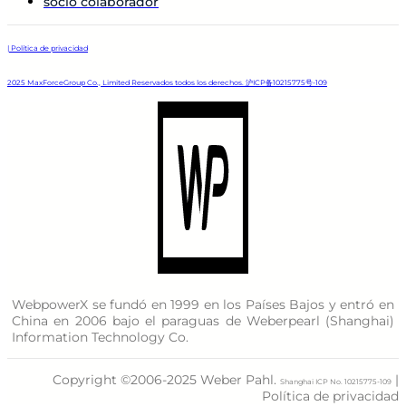
socio colaborador
| Política de privacidad
2025 MaxForceGroup Co., Limited Reservados todos los derechos. 沪ICP备10215775号-109
WebpowerX se fundó en 1999 en los Países Bajos y entró en
China en 2006 bajo el paraguas de Weberpearl (Shanghai)
Information Technology Co.
Copyright ©2006-2025 Weber Pahl.
|
Shanghai ICP No. 10215775-109
Política de privacidad