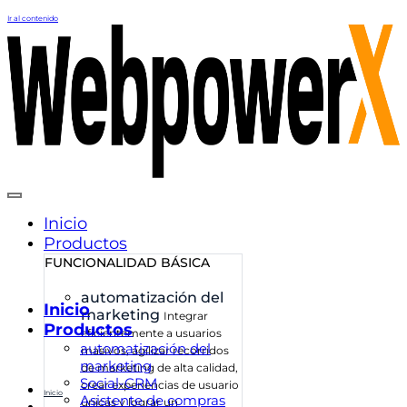
Ir al contenido
Inicio
Productos
FUNCIONALIDAD BÁSICA
automatización del
Inicio
marketing
Integrar
Productos
eficientemente a usuarios
automatización del
masivos, agilizar recorridos
marketing
de marketing de alta calidad,
Social-CRM
crear experiencias de usuario
Inicio
Asistente de compras
únicas y lograr un