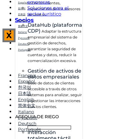
empresas
sobre los clientes,
Español
Soluciones para el
capacitación de los asesores
한국어
sector turístico
de ventas
日本語
Socios
English
DataHub (plataforma
简体中文
CDP)
Adaptar la estructura
Italiano
X
empresarial del sistema de
Русский
gestión de derechos,
Deutsch
garantizar la seguridad de
Português
cuentas y datos, reducir la
comercialización excesiva.
Gestión de activos de
Français
datos empresariales
Español
Base de datos de clientes
한국어
accesible a través de otros
日本語
sistemas para analizar, seguir
English
y gestionar las interacciones
简体中文
con los clientes.
Italiano
ACEQUIA DE RIEGO
Русский
Deutsch
Português
interacción
totalmente táctil