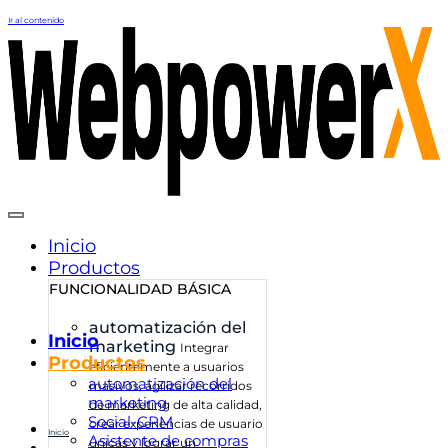
Ir al contenido
Inicio
Productos
FUNCIONALIDAD BÁSICA
automatización del
Inicio
marketing
Integrar
Productos
eficientemente a usuarios
automatización del
masivos, agilizar recorridos
marketing
de marketing de alta calidad,
Social-CRM
crear experiencias de usuario
Inicio
Asistente de compras
únicas y lograr un