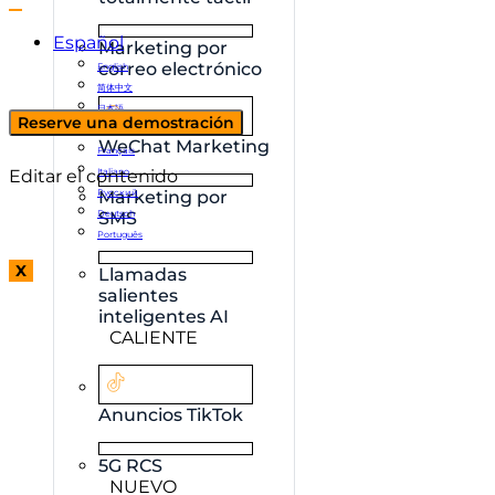
Español
Marketing por
correo electrónico
English
简体中文
日本語
Reserve una demostración
한국어
WeChat Marketing
Français
Editar el contenido
Italiano
Русский
Marketing por
Deutsch
SMS
Português
X
Llamadas
salientes
inteligentes AI
CALIENTE
Anuncios TikTok
5G RCS
NUEVO