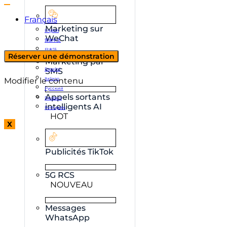
Français
Marketing sur
English
WeChat
简体中文
日本語
Réserver une démonstration
한국어
Marketing par
Español
SMS
Modifier le contenu
Italiano
Русский
Appels sortants
Deutsch
intelligents AI
Português
HOT
X
Publicités TikTok
5G RCS
NOUVEAU
Messages
WhatsApp