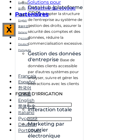
Solutions pour
Español
DataHub (plateforme
l'industrie du voyage
한국어
CDP)
Partenaires
Adapter la structure
日本語
de l'entreprise au système de
English
gestion des droits, assurer la
简体中文
X
sécurité des comptes et des
Italiano
données, réduire la
Русский
commercialisation excessive.
Deutsch
Português
Gestion des données
d'entreprise
Base de
données clients accessible
par d'autres systèmes pour
Français
analyser, suivre et gérer les
Español
interactions avec les clients
한국어
FOSSÉ D'IRRIGATION
日本語
English
简体中文
interaction totale
Italiano
Русский
Marketing par
Deutsch
courrier
Português
électronique