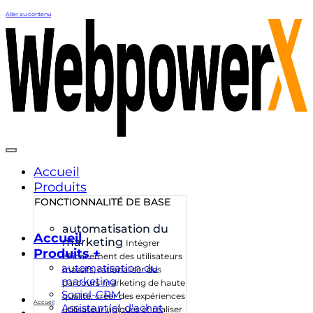
Aller au contenu
Accueil
Produits
FONCTIONNALITÉ DE BASE
automatisation du
Accueil
marketing
Intégrer
Produits +
efficacement des utilisateurs
automatisation du
massifs, rationaliser des
marketing
parcours marketing de haute
Social-CRM
qualité, créer des expériences
Accueil
Assistant(e) d'achat
utilisateur uniques et réaliser