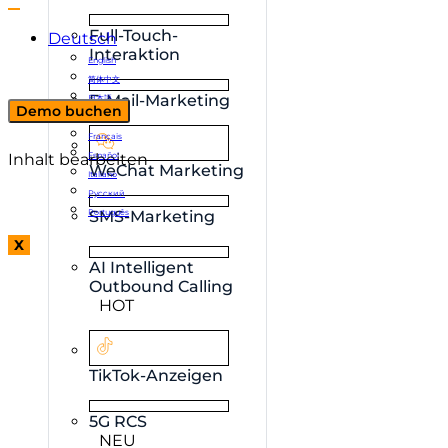
Full-Touch-
Deutsch
Interaktion
English
简体中文
E-Mail-Marketing
日本語
Demo buchen
한국어
Français
Inhalt bearbeiten
Español
WeChat Marketing
Italiano
Русский
Português
SMS-Marketing
X
AI Intelligent
Outbound Calling
HOT
TikTok-Anzeigen
5G RCS
NEU