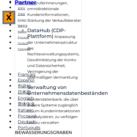
Partner
Rückruferinnerungen,
Español
omnidirektionale
한국어
Kundeninformationen,
日本語
X
Stärkung der Verkaufsberater
English
简体中文
DataHub (CDP-
Italiano
Plattform)
Anpassung
Русский
der Unternehmensstruktur
Deutsch
des
Português
Rechteverwaltungssystems,
Gewährleistung der Konto-
und Datensicherheit,
Verringerung der
Français
übermäßigen Vermarktung
Español
한국어
Verwaltung von
日本語
Unternehmensdatenbeständen
English
Kundendatenbank, die über
简体中文
andere Systeme zugänglich
Italiano
ist, um Kundeninteraktionen
Русский
zu analysieren, zu verfolgen
Deutsch
und zu verwalten
Português
BEWÄSSERUNGSGRABEN