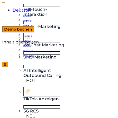
Full-Touch-
Deutsch
Interaktion
English
简体中文
E-Mail-Marketing
日本語
Demo buchen
한국어
Français
Inhalt bearbeiten
Español
WeChat Marketing
Italiano
Русский
Português
SMS-Marketing
X
AI Intelligent
Outbound Calling
HOT
TikTok-Anzeigen
5G RCS
NEU