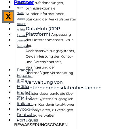
Partner
Rückruferinnerungen,
Español
omnidirektionale
한국어
Kundeninformationen,
日本語
X
Stärkung der Verkaufsberater
English
简体中文
DataHub (CDP-
Italiano
Plattform)
Anpassung
Русский
der Unternehmensstruktur
Deutsch
des
Português
Rechteverwaltungssystems,
Gewährleistung der Konto-
und Datensicherheit,
Verringerung der
Français
übermäßigen Vermarktung
Español
한국어
Verwaltung von
日本語
Unternehmensdatenbeständen
English
Kundendatenbank, die über
简体中文
andere Systeme zugänglich
Italiano
ist, um Kundeninteraktionen
Русский
zu analysieren, zu verfolgen
Deutsch
und zu verwalten
Português
BEWÄSSERUNGSGRABEN