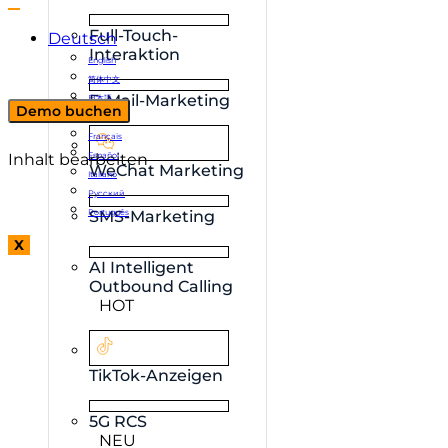
Full-Touch-
Deutsch
Interaktion
English
简体中文
E-Mail-Marketing
日本語
Demo buchen
한국어
Français
Inhalt bearbeiten
Español
WeChat Marketing
Italiano
Русский
Português
SMS-Marketing
X
AI Intelligent
Outbound Calling
HOT
TikTok-Anzeigen
5G RCS
NEU