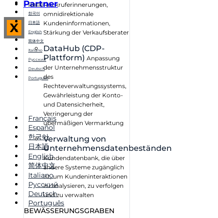
Partner
Rückruferinnerungen,
Español
omnidirektionale
한국어
Kundeninformationen,
日本語
X
Stärkung der Verkaufsberater
English
简体中文
DataHub (CDP-
Italiano
Plattform)
Anpassung
Русский
der Unternehmensstruktur
Deutsch
des
Português
Rechteverwaltungssystems,
Gewährleistung der Konto-
und Datensicherheit,
Verringerung der
Français
übermäßigen Vermarktung
Español
한국어
Verwaltung von
日本語
Unternehmensdatenbeständen
English
Kundendatenbank, die über
简体中文
andere Systeme zugänglich
Italiano
ist, um Kundeninteraktionen
Русский
zu analysieren, zu verfolgen
Deutsch
und zu verwalten
Português
BEWÄSSERUNGSGRABEN