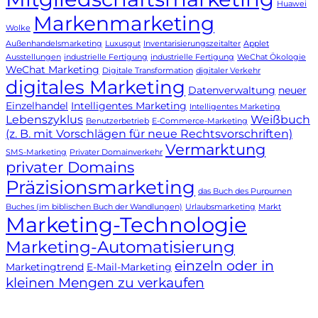
Huawei
Markenmarketing
Wolke
Außenhandelsmarketing
Luxusgut
Inventarisierungszeitalter
Applet
Ausstellungen
industrielle Fertigung
industrielle Fertigung
WeChat Ökologie
WeChat Marketing
Digitale Transformation
digitaler Verkehr
digitales Marketing
Datenverwaltung
neuer
Einzelhandel
Intelligentes Marketing
Intelligentes Marketing
Lebenszyklus
Weißbuch
Benutzerbetrieb
E-Commerce-Marketing
(z. B. mit Vorschlägen für neue Rechtsvorschriften)
Vermarktung
SMS-Marketing
Privater Domainverkehr
privater Domains
Präzisionsmarketing
das Buch des Purpurnen
Buches (im biblischen Buch der Wandlungen)
Urlaubsmarketing
Markt
Marketing-Technologie
Marketing-Automatisierung
einzeln oder in
Marketingtrend
E-Mail-Marketing
kleinen Mengen zu verkaufen