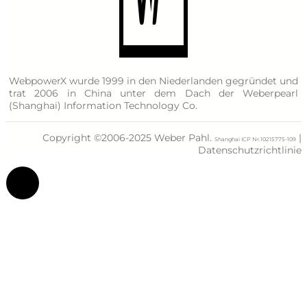
WebpowerX wurde 1999 in den Niederlanden gegründet und
trat 2006 in China unter dem Dach der Weberpearl
(Shanghai) Information Technology Co.
Copyright ©2006-2025 Weber Pahl.
|
Shanghai ICP Nr.10215775-109
Datenschutzrichtlinie