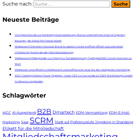
Suche nach:
Neueste Beiträge
Von OpenClaw bis zur Marketing-Automatisierung: Warum Unternehmen einen KI-Agenten
brauchen, der tatsächlich etwas leistet
WebpowerX Shenzhen Overseas Brand Incubation Centre eröffnet offiziell und unterstützt
chinesische Marken bei der Internationalisierung
WebpowerX-Mitbegründer Liu-Cheng Hu: Feinabstimmung | TopDigital2025-Juroren kommen zu
Wort
Webpower wird offiziell zu WebpowerX und eröffnet eine neue Ära des intelligenten Marketings
AIGC Creating Fashion Future Together - Unser CEO Liu Yun wurde zur 2023 World Design Capital
Conference eingeladen
Schlagwörter
B2B
Dmartech
AIGC
AI Ausgehend
EDM-Vermarktung
EDM-E-Mail-
SCRM
Marketing
Saas
Stadt auf Präfekturstufe Jingdong in Shandong
Etikett für die Mitgliedschaft
Mitgliedschaftsmarketing