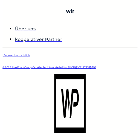
wir
Über uns
kooperativer Partner
| Datenschutzrichtlinie
© 2025 MaxForceGroup Co. Alle Rechte vorbehalten. 沪ICP备10215775号-109