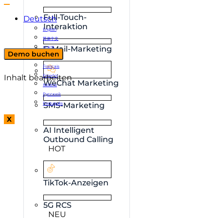
Full-Touch-
Deutsch
Interaktion
English
简体中文
E-Mail-Marketing
日本語
Demo buchen
한국어
Français
Inhalt bearbeiten
Español
WeChat Marketing
Italiano
Русский
Português
SMS-Marketing
X
AI Intelligent
Outbound Calling
HOT
TikTok-Anzeigen
5G RCS
NEU