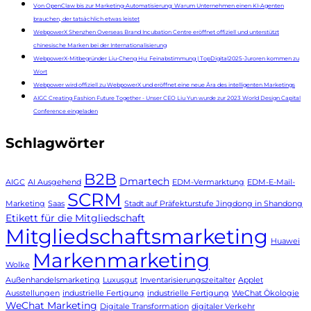
Von OpenClaw bis zur Marketing-Automatisierung: Warum Unternehmen einen KI-Agenten
brauchen, der tatsächlich etwas leistet
WebpowerX Shenzhen Overseas Brand Incubation Centre eröffnet offiziell und unterstützt
chinesische Marken bei der Internationalisierung
WebpowerX-Mitbegründer Liu-Cheng Hu: Feinabstimmung | TopDigital2025-Juroren kommen zu
Wort
Webpower wird offiziell zu WebpowerX und eröffnet eine neue Ära des intelligenten Marketings
AIGC Creating Fashion Future Together - Unser CEO Liu Yun wurde zur 2023 World Design Capital
Conference eingeladen
Schlagwörter
B2B
Dmartech
AIGC
AI Ausgehend
EDM-Vermarktung
EDM-E-Mail-
SCRM
Marketing
Saas
Stadt auf Präfekturstufe Jingdong in Shandong
Etikett für die Mitgliedschaft
Mitgliedschaftsmarketing
Huawei
Markenmarketing
Wolke
Außenhandelsmarketing
Luxusgut
Inventarisierungszeitalter
Applet
Ausstellungen
industrielle Fertigung
industrielle Fertigung
WeChat Ökologie
WeChat Marketing
Digitale Transformation
digitaler Verkehr