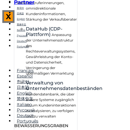
Partner
Rückruferinnerungen,
Español
omnidirektionale
한국어
Kundeninformationen,
日本語
X
Stärkung der Verkaufsberater
English
简体中文
DataHub (CDP-
Italiano
Plattform)
Anpassung
Русский
der Unternehmensstruktur
Deutsch
des
Português
Rechteverwaltungssystems,
Gewährleistung der Konto-
und Datensicherheit,
Verringerung der
Français
übermäßigen Vermarktung
Español
한국어
Verwaltung von
日本語
Unternehmensdatenbeständen
English
Kundendatenbank, die über
简体中文
andere Systeme zugänglich
Italiano
ist, um Kundeninteraktionen
Русский
zu analysieren, zu verfolgen
Deutsch
und zu verwalten
Português
BEWÄSSERUNGSGRABEN