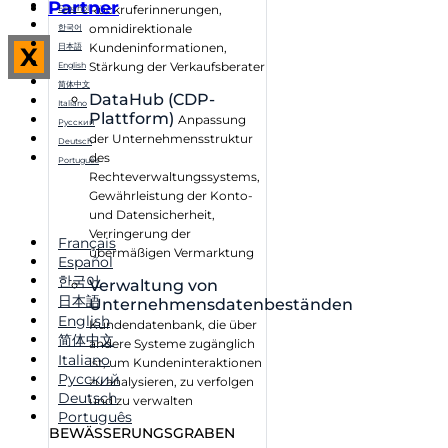
Partner
Rückruferinnerungen,
Español
omnidirektionale
한국어
Kundeninformationen,
日本語
X
Stärkung der Verkaufsberater
English
简体中文
DataHub (CDP-
Italiano
Plattform)
Anpassung
Русский
der Unternehmensstruktur
Deutsch
des
Português
Rechteverwaltungssystems,
Gewährleistung der Konto-
und Datensicherheit,
Verringerung der
Français
übermäßigen Vermarktung
Español
한국어
Verwaltung von
日本語
Unternehmensdatenbeständen
English
Kundendatenbank, die über
简体中文
andere Systeme zugänglich
Italiano
ist, um Kundeninteraktionen
Русский
zu analysieren, zu verfolgen
Deutsch
und zu verwalten
Português
BEWÄSSERUNGSGRABEN