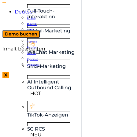
Full-Touch-
Deutsch
Interaktion
English
简体中文
E-Mail-Marketing
日本語
Demo buchen
한국어
Français
Inhalt bearbeiten
Español
WeChat Marketing
Italiano
Русский
Português
SMS-Marketing
X
AI Intelligent
Outbound Calling
HOT
TikTok-Anzeigen
5G RCS
NEU