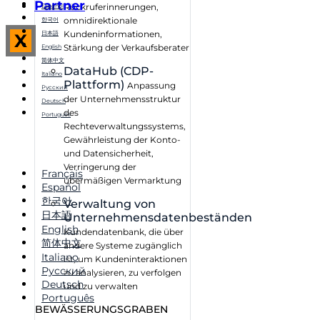
Partner
Rückruferinnerungen,
Español
omnidirektionale
한국어
Kundeninformationen,
日本語
X
Stärkung der Verkaufsberater
English
简体中文
DataHub (CDP-
Italiano
Plattform)
Anpassung
Русский
der Unternehmensstruktur
Deutsch
des
Português
Rechteverwaltungssystems,
Gewährleistung der Konto-
und Datensicherheit,
Verringerung der
Français
übermäßigen Vermarktung
Español
한국어
Verwaltung von
日本語
Unternehmensdatenbeständen
English
Kundendatenbank, die über
简体中文
andere Systeme zugänglich
Italiano
ist, um Kundeninteraktionen
Русский
zu analysieren, zu verfolgen
Deutsch
und zu verwalten
Português
BEWÄSSERUNGSGRABEN