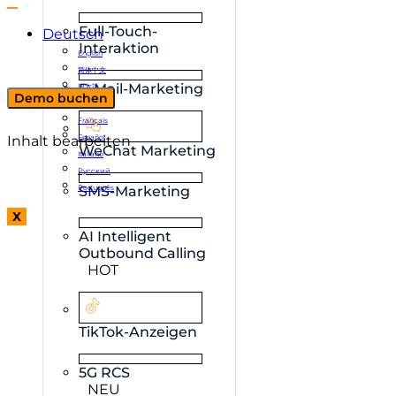
Full-Touch-
Deutsch
Interaktion
English
简体中文
E-Mail-Marketing
日本語
Demo buchen
한국어
Français
Inhalt bearbeiten
Español
WeChat Marketing
Italiano
Русский
Português
SMS-Marketing
X
AI Intelligent
Outbound Calling
HOT
TikTok-Anzeigen
5G RCS
NEU