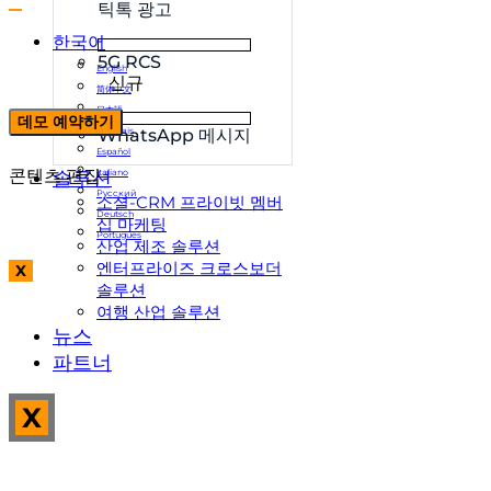
틱톡 광고
한국어
5G RCS
English
신규
简体中文
日本語
데모 예약하기
Français
WhatsApp 메시지
Español
콘텐츠 편집
솔루션
Italiano
Русский
소셜-CRM 프라이빗 멤버
Deutsch
십 마케팅
Português
산업 제조 솔루션
엔터프라이즈 크로스보더
X
솔루션
여행 산업 솔루션
뉴스
파트너
X