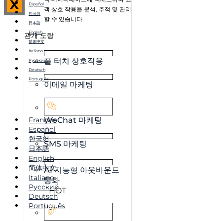
X
Español
객 상호 작용을 분석, 추적 및 관리
한국어
할 수 있습니다.
日本語
English
관개 도랑
简体中文
Italiano
풀 터치 상호작용
Русский
Deutsch
Português
이메일 마케팅
Français
WeChat 마케팅
Español
한국어
SMS 마케팅
日本語
English
简体中文
AI 지능형 아웃바운드
Italiano
통화
Русский
HOT
Deutsch
Português