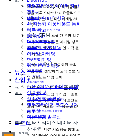
제품 +
엔터프라이즈 데이터 자산
PowerBox(AI)
마케팅 활
마케팅 자동화
관리
동을 더욱 스마트하고 효율적으로
소셜-CRM
WhatsApp 메시지
만들어주는 혁신적인 마케팅 AI
쇼핑 도우미
AI 지능형 아웃바운드 통화
DataHub
도구
틱톡 광고
엔터프라이즈 데이터 자산 관리
소셜-CRM
5G RCS
소셜 팬 운영 및 관
WhatsApp 메시지
PowerBox
리에 더욱 중점을 둔 마케팅 상호
AI 지능형 아웃바운드 통화
풀 터치 상호작용
틱톡 광고
작용 중심의 전체 도메인 고객 관
이메일 마케팅
5G RCS
리 시스템
SMS 마케팅
PowerBox
쇼핑 도우미
자동화된 콜백
WeChat 마케팅
풀 터치 상호작용
이메일 마케팅
작업 알림, 전방위적 고객 정보, 영
뉴스
SMS 마케팅
업 컨설턴트 역량 강화
산업 +
WeChat 마케팅
소셜-CRM 프라이빗 멤버
DataHub(CDP 플랫폼)
뉴스
십 마케팅
산업 +
권한 관리 시스템의 기업 구조를
산업 제조 솔루션
소셜-CRM 프라이빗 멤버십 마케팅
조정하고 계정 및 데이터 보안을
엔터프라이즈 크로스보더
산업 제조 솔루션
보장하며 과도한 마케팅을 줄입니
솔루션
엔터프라이즈 크로스보더 솔루션
다.
여행 산업 솔루션
여행 산업 솔루션
엔터프라이즈 데이터 자
파트너
파트너
산 관리
다른 시스템을 통해 고
Français
객 데이터베이스에 액세스하여 고