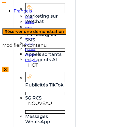
Français
Marketing sur
English
WeChat
简体中文
日本語
Réserver une démonstration
한국어
Marketing par
Español
SMS
Modifier le contenu
Italiano
Русский
Appels sortants
Deutsch
intelligents AI
Português
HOT
X
Publicités TikTok
5G RCS
NOUVEAU
Messages
WhatsApp