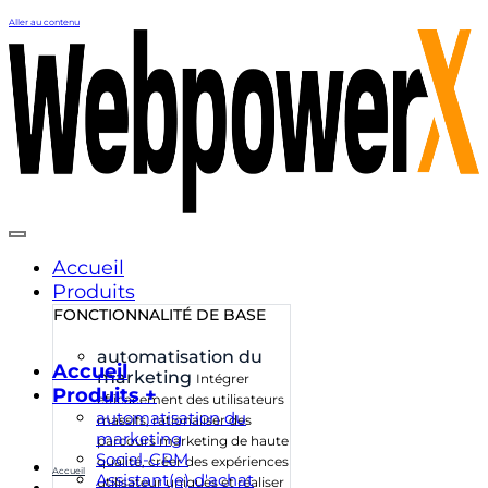
Aller au contenu
Accueil
Produits
FONCTIONNALITÉ DE BASE
automatisation du
Accueil
marketing
Intégrer
Produits +
efficacement des utilisateurs
automatisation du
massifs, rationaliser des
marketing
parcours marketing de haute
Social-CRM
qualité, créer des expériences
Accueil
Assistant(e) d'achat
utilisateur uniques et réaliser