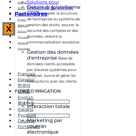
Solutions pour
Español
DataHub (plateforme
l'industrie du voyage
한국어
CDP)
Partenaires
Adapter la structure
日本語
de l'entreprise au système de
English
gestion des droits, assurer la
简体中文
X
sécurité des comptes et des
Italiano
données, réduire la
Русский
commercialisation excessive.
Deutsch
Português
Gestion des données
d'entreprise
Base de
données clients accessible
par d'autres systèmes pour
Français
analyser, suivre et gérer les
Español
interactions avec les clients
한국어
FOSSÉ D'IRRIGATION
日本語
English
简体中文
interaction totale
Italiano
Русский
Marketing par
Deutsch
courrier
Português
électronique