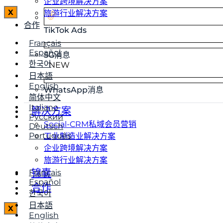
企业跨境解决方案
X
旅游行业解决方案
合作
TikTok Ads
Français
Español
5G消息
한국어
NEW
日本語
English
WhatsApp消息
简体中文
Italiano
解决方案
Русский
Social-CRM私域会员营销
Deutsch
Português
工业制造业解决方案
企业跨境解决方案
旅游行业解决方案
锦囊
Français
Español
合作
한국어
日本語
X
English