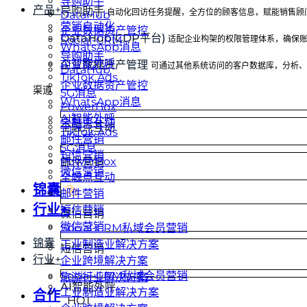
导购助手
产品+
导购助手
⾃动化回访任务提醒，全⽅位的顾客信息，赋能销售顾
DataHub
营销自动化
企业数据资产管控
DataHub(CDP平台)
Social-CRM
适配企业构架的权限管理体系，确保
WhatsApp消息
导购助手
AI智能外呼
企业数据资产管理
可通过其他系统访问的客户数据库，分析、
DataHub
TikTok Ads
企业数据资产管控
渠道
5G消息
WhatsApp消息
PowerBox
AI智能外呼
全触点互动
全触点互动
TikTok Ads
邮件营销
5G消息
短信营销
PowerBox
邮件营销
微信营销
全触点互动
锦囊
邮件营销
行业+
短信营销
微信营销
微信营销
Social-CRM私域会员营销
锦囊
工业制造业解决方案
短信营销
行业+
企业跨境解决方案
Social-CRM私域会员营销
旅游行业解决方案
AI智能外呼
工业制造业解决方案
合作
HOT