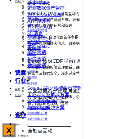
DataHub
产品+
更加智能高效
企业数据资产管控
营销自动化
Social-CRM
Social-CRM
WhatsApp消息
以营销互动为
导购助手
中心的全域客户管理系统，更偏
AI智能外呼
DataHub
重社交化粉丝的运营和管理
TikTok Ads
企业数据资产管控
5G消息
导购助手
WhatsApp消息
⾃动化回访任务提
PowerBox
AI智能外呼
醒，全⽅位的顾客信息，赋能销
全触点互动
TikTok Ads
售顾问
邮件营销
5G消息
短信营销
DataHub(CDP平台)
PowerBox
适
微信营销
全触点互动
配企业构架的权限管理体系，确
锦囊
邮件营销
保账号及数据安全，减少过度营
短信营销
销
行业+
微信营销
Social-CRM私域会员营销
锦囊
企业数据资产管理
可通过
工业制造业解决方案
行业+
其他系统访问的客户数据库，分
企业跨境解决方案
Social-CRM私域会员营销
析、跟踪和管理客户互动
旅游行业解决方案
工业制造业解决方案
渠道
企业跨境解决方案
合作
旅游行业解决方案
合作
X
全触点互动
Français