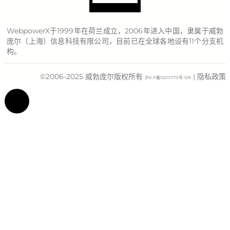
WebpowerX于1999年在荷兰成立，2006年进入中国，隶属于威勃
庞尔（上海）信息科技有限公司，目前已在全球各地设有11个分支机
构。
©2006-2025 威勃庞尔版权所有
| 隐私政策
沪ICP备10215775号-109