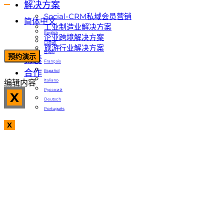
解决方案
Social-CRM私域会员营销
简体中文
工业制造业解决方案
English
企业跨境解决方案
日本語
旅游行业解决方案
한국어
预约演示
锦囊
Français
合作
Español
Italiano
编辑内容
Русский
X
Deutsch
Português
X