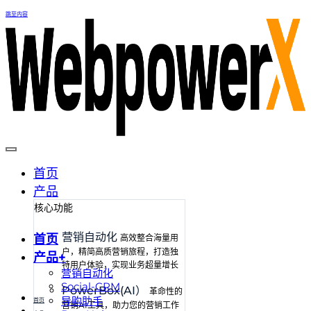
跳至内容
首页
产品
核心功能
营销自动化
首页
高效整合海量用
户，精简高质营销旅程，打造独
产品+
特用户体验，实现业务超量增长
营销自动化
Social-CRM
PowerBox(AI）
革命性的
导购助手
首页
营销AI工具，助力您的营销工作