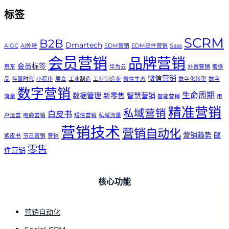
标签
SCRM
B2B
Dmartech
AIGC
AI外呼
EDM营销
EDM邮件营销
Saas
会员营销
品牌营销
会员标签
京东
华为云
外贸营销
奢侈
微信营销
品
存量时代
小程序
展会
工业制造
工业制造业
微信生态
数字化转型
数字
数字营销
生命周期
数据管理
新零售
智慧营销
流量
智能营销
用
精准营销
私域营销
白皮书
户运营
电商营销
短信营销
私域流量
营销技术
营销自动化
营销趋势
邮
紫皮书
节日营销
营销
零售
件营销
核心功能
营销自动化