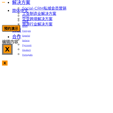
解决方案
Social-CRM私域会员营销
简体中文
工业制造业解决方案
English
企业跨境解决方案
日本語
旅游行业解决方案
한국어
预约演示
锦囊
Français
合作
Español
Italiano
编辑内容
Русский
X
Deutsch
Português
X