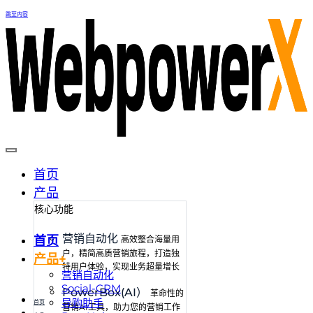
跳至内容
首页
产品
核心功能
营销自动化
首页
高效整合海量用
户，精简高质营销旅程，打造独
产品+
特用户体验，实现业务超量增长
营销自动化
Social-CRM
PowerBox(AI）
革命性的
导购助手
首页
营销AI工具，助力您的营销工作