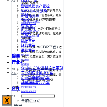
DataHub
产品+
更加智能高效
企业数据资产管控
营销自动化
Social-CRM
Social-CRM
WhatsApp消息
以营销互动为
导购助手
中心的全域客户管理系统，更偏
AI智能外呼
DataHub
重社交化粉丝的运营和管理
TikTok Ads
企业数据资产管控
5G消息
导购助手
WhatsApp消息
⾃动化回访任务提
PowerBox
AI智能外呼
醒，全⽅位的顾客信息，赋能销
全触点互动
TikTok Ads
售顾问
邮件营销
5G消息
短信营销
DataHub(CDP平台)
PowerBox
适
微信营销
全触点互动
配企业构架的权限管理体系，确
锦囊
邮件营销
保账号及数据安全，减少过度营
短信营销
销
行业+
微信营销
Social-CRM私域会员营销
锦囊
企业数据资产管理
可通过
工业制造业解决方案
行业+
其他系统访问的客户数据库，分
企业跨境解决方案
Social-CRM私域会员营销
析、跟踪和管理客户互动
旅游行业解决方案
工业制造业解决方案
渠道
企业跨境解决方案
合作
旅游行业解决方案
合作
X
全触点互动
Français