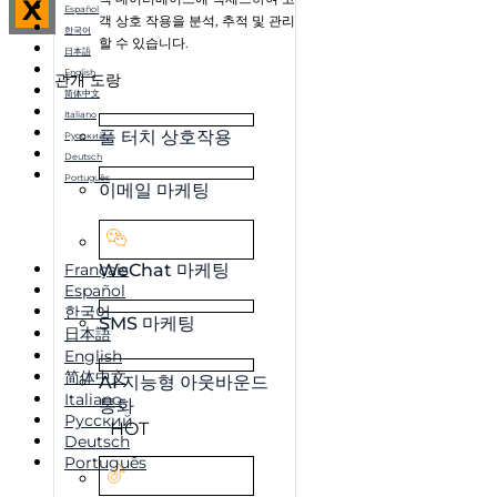
X
Español
객 상호 작용을 분석, 추적 및 관리
한국어
할 수 있습니다.
日本語
English
관개 도랑
简体中文
Italiano
풀 터치 상호작용
Русский
Deutsch
Português
이메일 마케팅
Français
WeChat 마케팅
Español
한국어
SMS 마케팅
日本語
English
简体中文
AI 지능형 아웃바운드
Italiano
통화
Русский
HOT
Deutsch
Português