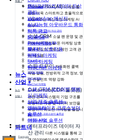
제품 +
엔터프라이즈 데이터 자산
PowerBox(AI)
마케팅 활
마케팅 자동화
관리
동을 더욱 스마트하고 효율적으로
소셜-CRM
WhatsApp 메시지
만들어주는 혁신적인 마케팅 AI
쇼핑 도우미
AI 지능형 아웃바운드 통화
DataHub
도구
틱톡 광고
엔터프라이즈 데이터 자산 관리
소셜-CRM
5G RCS
소셜 팬 운영 및 관
WhatsApp 메시지
PowerBox
리에 더욱 중점을 둔 마케팅 상호
AI 지능형 아웃바운드 통화
풀 터치 상호작용
틱톡 광고
작용 중심의 전체 도메인 고객 관
이메일 마케팅
5G RCS
리 시스템
SMS 마케팅
PowerBox
쇼핑 도우미
자동화된 콜백
WeChat 마케팅
풀 터치 상호작용
이메일 마케팅
작업 알림, 전방위적 고객 정보, 영
뉴스
SMS 마케팅
업 컨설턴트 역량 강화
산업 +
WeChat 마케팅
소셜-CRM 프라이빗 멤버
DataHub(CDP 플랫폼)
뉴스
십 마케팅
산업 +
권한 관리 시스템의 기업 구조를
산업 제조 솔루션
소셜-CRM 프라이빗 멤버십 마케팅
조정하고 계정 및 데이터 보안을
엔터프라이즈 크로스보더
산업 제조 솔루션
보장하며 과도한 마케팅을 줄입니
솔루션
엔터프라이즈 크로스보더 솔루션
다.
여행 산업 솔루션
여행 산업 솔루션
엔터프라이즈 데이터 자
파트너
파트너
산 관리
다른 시스템을 통해 고
Français
객 데이터베이스에 액세스하여 고