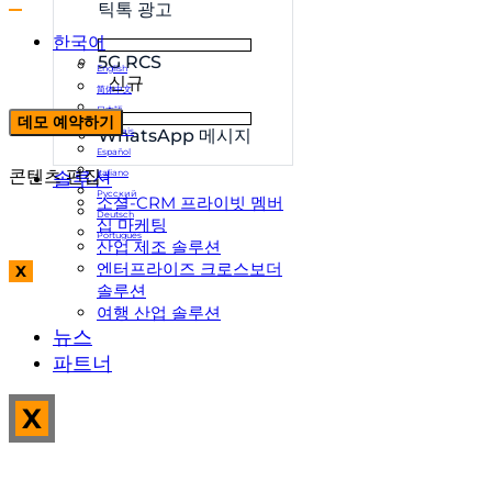
틱톡 광고
한국어
5G RCS
English
신규
简体中文
日本語
데모 예약하기
Français
WhatsApp 메시지
Español
콘텐츠 편집
솔루션
Italiano
Русский
소셜-CRM 프라이빗 멤버
Deutsch
십 마케팅
Português
산업 제조 솔루션
엔터프라이즈 크로스보더
X
솔루션
여행 산업 솔루션
뉴스
파트너
X