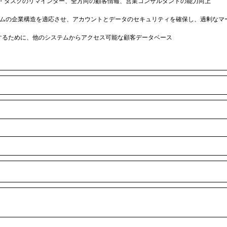
・タスクのリマインダー、全方向の顧客情報、営業コンサルタントの能力向上
ムの企業構造を適応させ、アカウントとデータのセキュリティを確保し、過剰なマ
するために、他のシステムからアクセス可能な顧客データベース