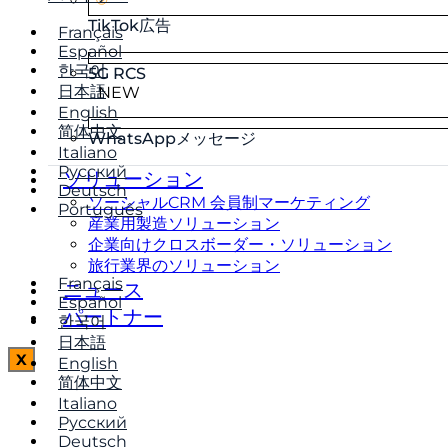
TikTok広告
Français
Español
한국어
5G RCS
日本語
NEW
English
简体中文
WhatsAppメッセージ
Italiano
Русский
ソリューション
Deutsch
ソーシャルCRM 会員制マーケティング
Português
産業用製造ソリューション
企業向けクロスボーダー・ソリューション
旅行業界のソリューション
Français
ニュース
Español
パートナー
한국어
日本語
X
English
简体中文
Italiano
Русский
Deutsch