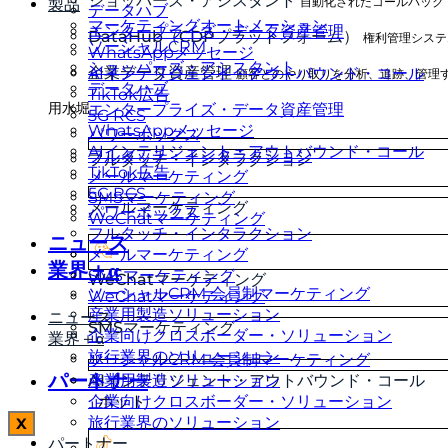
ショッパーズ・アシスタント
自動化されたコールバック
製品
データハブ
マーケティングオートメーション
エンタープライズ・データ資産管理
DataHub（CDPプラットフォーム）
権利管理システ
ソーシャルCRM
WhatsAppメッセージ
ショッパーズ・アシスタント
企業データ資産管理
AIインテリジェント・アウトバウンド・コール
顧客とのやり取りを分析、追跡、管理
データハブ
TikTok広告
用水堀
エンタープライズ・データ資産管理
5G RCS
WhatsAppメッセージ
パワーボックス
AIインテリジェント・アウトバウンド・コール
フルタッチ・インタラクション
フルタッチ・インタラクション
TikTok広告
メールマーケティング
5G RCS
SMSマーケティング
メールマーケティング
パワーボックス
WeChatマーケティング
フルタッチ・インタラクション
ニュース
メールマーケティング
業界＋α
SMSマーケティング
WeChatマーケティング
ソーシャルCRM 会員制マーケティング
WeChatマーケティング
産業用製造ソリューション
ニュース
SMSマーケティング
企業向けクロスボーダー・ソリューション
業界＋α
旅行業界のソリューション
ソーシャルCRM 会員制マーケティング
パートナー
AIインテリジェント・アウトバウンド・コール
産業用製造ソリューション
企業向けクロスボーダー・ソリューション
ホット
旅行業界のソリューション
X
パートナー