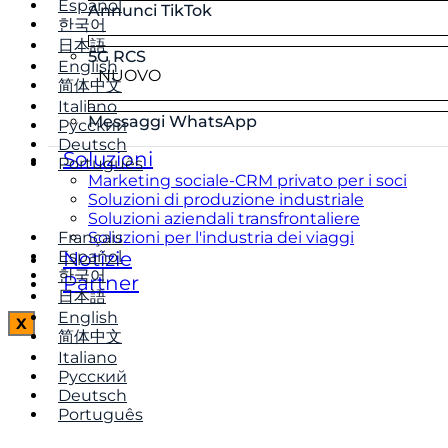
Español
Annunci TikTok
한국어
日本語
5G RCS
English
NUOVO
简体中文
Italiano
Messaggi WhatsApp
Русский
Deutsch
Soluzioni
Português
Marketing sociale-CRM privato per i soci
Soluzioni di produzione industriale
Soluzioni aziendali transfrontaliere
Français
Soluzioni per l'industria dei viaggi
Español
Notizie
한국어
Partner
日本語
English
X
简体中文
Italiano
Русский
Deutsch
Português