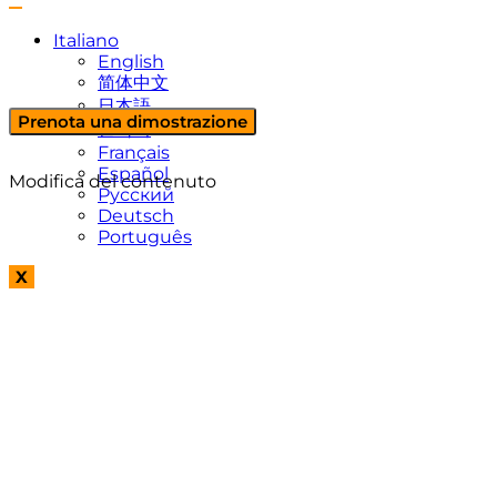
Italiano
English
简体中文
日本語
Prenota una dimostrazione
한국어
Français
Español
Modifica del contenuto
Русский
Deutsch
Português
X