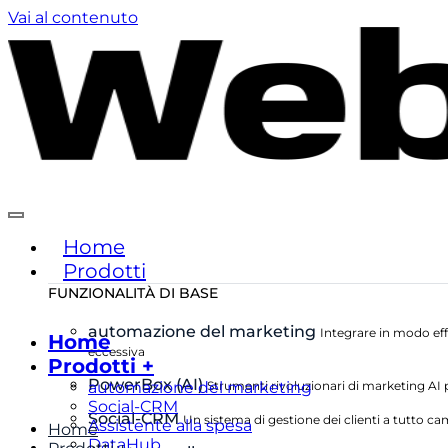
Vai al contenuto
Home
Prodotti
FUNZIONALITÀ DI BASE
automazione del marketing
Integrare in modo effi
Home
eccessiva
Prodotti +
PowerBox (AI)
automazione del marketing
Strumenti rivoluzionari di marketing AI pe
Social-CRM
Social-CRM
Un sistema di gestione dei clienti a tutto ca
Assistente alla spesa
Home
DataHub