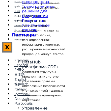
производства
Español
операции и управление
Трансграничные
한국어
социальными фанатами
решения для
日本語
предприятий
Помощник
English
Решения для
покупателя
简体中文
туристической
Автоматические
Italiano
отрасли
напоминания о задачах
Русский
Партнеры
обратного звонка,
Deutsch
всенаправленная
Português
информация о клиентах,
X
расширение возможностей
продавцов-консультантов
Français
DataHub
Español
(платформа CDP)
한국어
Адаптация структуры
日本語
предприятия к системе
English
управления правами,
简体中文
обеспечение безопасности
Italiano
учетных записей и данных,
Русский
сокращение чрезмерного
Deutsch
маркетинга
Português
Управление