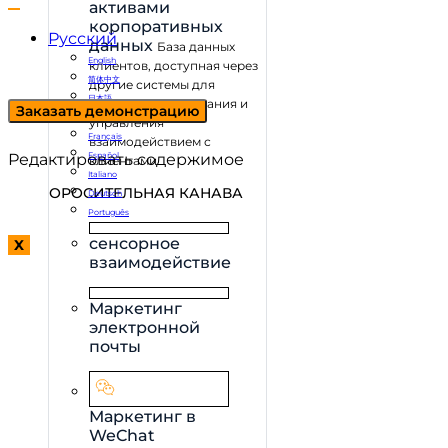
активами
корпоративных
Русский
данных
База данных
English
клиентов, доступная через
简体中文
другие системы для
日本語
анализа, отслеживания и
Заказать демонстрацию
한국어
управления
Français
взаимодействием с
Редактировать содержимое
Español
клиентами
Italiano
ОРОСИТЕЛЬНАЯ КАНАВА
Deutsch
Português
сенсорное
X
взаимодействие
Маркетинг
электронной
почты
Маркетинг в
WeChat