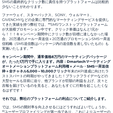
SMSの最終的なクリック数に責任を持つプラットフォームは比較的
少ないことがわかります。
ファーウェイ、スターバックス、SONY、ウォルマート、
GIVENCHYなどの企業に専門的なマーケティングサービスを提供し
てきた実績を持つ弊社では、**SMSワンストッププラットフォーム
が大規模プロモーション中です。クリック単価はなんと1元か
ら！！！キャンペーン期間中にクリック数が目標に達しなかった場
合、20万通のメール一斉送信＋20万通のプロモーションSMS一斉送
信戦略（SMS送信数はパッケージ内の送信数を差し引いたもの）も
実施いたします。**
キャンペーン期間中、通常価格8万円のマーケティングパッケージ
が、たった1万円で手に入ります。内容：Dmartechマーケティング
オートメーションプラットフォーム利用権＋メール・SMS一斉送信
枠＋全チャネル5,000～10,000クリック
年末のKPI達成に向けたラ
ストスパートの時期がやってきました！ブラックフライデーなどの
大型セールも目前に迫り、他ブランドが巨額の利益を上げ、次々と
吉報を届けているのを見ると、あなたもすぐに行動を起こしたくな
るはずです！
それでは、弊社のプラットフォームの利点についてご紹介します。
では、SMSの開封率を向上させるにはどうすればよいでしょうか。
**ユーザープロファイリングが第一歩であり、これによりユーザーの