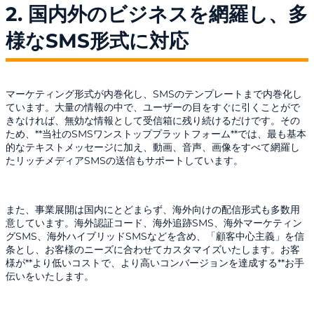
2. 国内外のビジネスを網羅し、多
様なSMS形式に対応
マーケティング形式が内巻化し、SMSのテンプレートまで内巻化し
ています。大量の情報の中で、ユーザーの目をすぐに引くことがで
きなければ、無効な情報として受信箱に残り続けるだけです。その
ため、**当社のSMSワンストッププラットフォーム**では、最も基本
的なテキストメッセージに加え、動画、音声、画像をすべて網羅し
たリッチメディアSMSの送信もサポートしています。
また、事業展開は国内にとどまらず、海外向けの配信形式も多数用
意しています。海外認証コード、海外追跡SMS、海外マーケティン
グSMS、海外ハイブリッドSMSなどを含め、「顧客中心主義」を信
条とし、お客様のニーズに合わせてカスタマイズいたします。お客
様が**より低いコストで、より高いコンバージョンを達成する**お手
伝いをいたします。