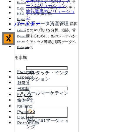
カウントとデータのセキュリテ
Español
ー・ソリューション
ィを確保し、過剰なマーケティ
한국어
旅行業界のソリューショ
ングを削減する。
日本語
ン
English
パートナー
企業データ資産管理
顧客
简体中文
とのやり取りを分析、追跡、管
Italiano
理するために、他のシステムか
X
Русский
らアクセス可能な顧客データベ
Deutsch
ース
Português
用水堀
Français
フルタッチ・インタ
Español
ラクション
한국어
日本語
メールマーケティン
English
グ
简体中文
Italiano
Русский
Deutsch
WeChatマーケティ
Português
ング