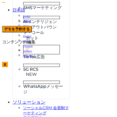
SMSマーケティング
日本語
English
AIインテリジェン
简体中文
ト・アウトバウン
한국어
デモを予約する
Français
ド・コール
Español
ホット
コンテンツの編集
Italiano
Русский
Deutsch
TikTok広告
Português
X
5G RCS
NEW
WhatsAppメッセー
ジ
ソリューション
ソーシャルCRM 会員制マ
ーケティング