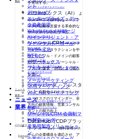
製品
を実現する。
ント
マーケティングオートメーション
データハブ
パワーボックス（AI）
よ
ソーシャルCRM
エンタープライズ・デー
ショッパーズ・アシスタント
りスマートで効率的なマーケテ
タ資産管理
データハブ
ィング活動を支援する革命的な
WhatsAppメッセージ
エンタープライズ・データ資産管理
マーケティングAIツール
AIインテリジェント・ア
WhatsAppメッセージ
ソーシャルCRM
ウトバウンド・コール
AIインテリジェント・アウトバウンド・コール
マーケテ
TikTok広告
TikTok広告
ィング・インタラクションを中
5G RCS
5G RCS
心としたフル・ドメインの顧客
パワーボックス
パワーボックス
管理システムで、ソーシャル・
フルタッチ・インタラクション
フルタッチ・インタラク
ファンの運営・管理により重点
メールマーケティング
ション
を置く。
SMSマーケティング
メールマーケティング
WeChatマーケティング
ショッパーズ・アシスタ
SMSマーケティング
ニュース
ント
自動化されたコールバッ
WeChatマーケティング
業界＋α
ク・タスクのリマインダー、全
ニュース
ソーシャルCRM 会員制マーケティング
方向の顧客情報、営業コンサル
業界＋α
産業用製造ソリューション
タントの能力向上
ソーシャルCRM 会員制マ
企業向けクロスボーダー・ソリューション
ーケティング
旅行業界のソリューション
DataHub（CDPプラッ
パートナー
産業用製造ソリューショ
トフォーム）
権利管理シス
ン
テムの企業構造を適応させ、ア
Français
企業向けクロスボーダ