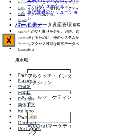
カウントとデータのセキュリテ
Español
ー・ソリューション
ィを確保し、過剰なマーケティ
한국어
旅行業界のソリューショ
ングを削減する。
日本語
ン
English
パートナー
企業データ資産管理
顧客
简体中文
とのやり取りを分析、追跡、管
Italiano
理するために、他のシステムか
X
Русский
らアクセス可能な顧客データベ
Deutsch
ース
Português
用水堀
Français
フルタッチ・インタ
Español
ラクション
한국어
日本語
メールマーケティン
English
グ
简体中文
Italiano
Русский
Deutsch
WeChatマーケティ
Português
ング