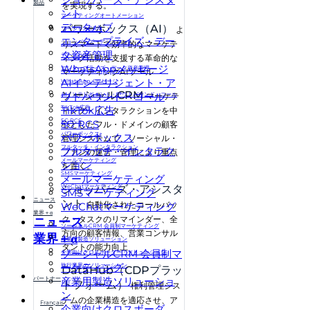
製品
を実現する。
ント
マーケティングオートメーション
データハブ
パワーボックス（AI）
よ
ソーシャルCRM
エンタープライズ・デー
ショッパーズ・アシスタント
りスマートで効率的なマーケテ
タ資産管理
データハブ
ィング活動を支援する革命的な
WhatsAppメッセージ
エンタープライズ・データ資産管理
マーケティングAIツール
AIインテリジェント・ア
WhatsAppメッセージ
ソーシャルCRM
ウトバウンド・コール
AIインテリジェント・アウトバウンド・コール
マーケテ
TikTok広告
TikTok広告
ィング・インタラクションを中
5G RCS
5G RCS
心としたフル・ドメインの顧客
パワーボックス
パワーボックス
管理システムで、ソーシャル・
フルタッチ・インタラクション
フルタッチ・インタラク
ファンの運営・管理により重点
メールマーケティング
ション
を置く。
SMSマーケティング
メールマーケティング
WeChatマーケティング
ショッパーズ・アシスタ
SMSマーケティング
ニュース
ント
自動化されたコールバッ
WeChatマーケティング
業界＋α
ク・タスクのリマインダー、全
ニュース
ソーシャルCRM 会員制マーケティング
方向の顧客情報、営業コンサル
業界＋α
産業用製造ソリューション
タントの能力向上
ソーシャルCRM 会員制マ
企業向けクロスボーダー・ソリューション
ーケティング
旅行業界のソリューション
DataHub（CDPプラッ
パートナー
産業用製造ソリューショ
トフォーム）
権利管理シス
ン
テムの企業構造を適応させ、ア
Français
企業向けクロスボーダ