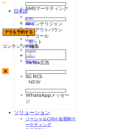
SMSマーケティング
日本語
English
AIインテリジェン
简体中文
ト・アウトバウン
한국어
デモを予約する
Français
ド・コール
Español
ホット
コンテンツの編集
Italiano
Русский
Deutsch
TikTok広告
Português
X
5G RCS
NEW
WhatsAppメッセー
ジ
ソリューション
ソーシャルCRM 会員制マ
ーケティング