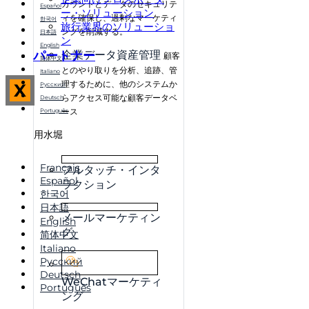
カウントとデータのセキュリテ
Español
ー・ソリューション
ィを確保し、過剰なマーケティ
한국어
旅行業界のソリューショ
ングを削減する。
日本語
ン
English
パートナー
企業データ資産管理
顧客
简体中文
とのやり取りを分析、追跡、管
Italiano
理するために、他のシステムか
X
Русский
らアクセス可能な顧客データベ
Deutsch
ース
Português
用水堀
Français
フルタッチ・インタ
Español
ラクション
한국어
日本語
メールマーケティン
English
グ
简体中文
Italiano
Русский
Deutsch
WeChatマーケティ
Português
ング