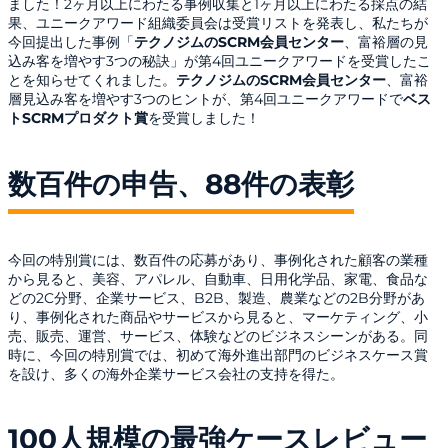
ました！2ヶ月以上にわたる事例収集と1ヶ月以上にわたる採点の結
果、ユニークアワード組織委員会は受賞リストを発表し、私たちが
今回提出した事例「
テクノジムのSCRM会員センター
、富裕層の見
込み客を増やす3つの秘訣」が第4回ユニークアワードを受賞したこ
とを知らせてくれました。
テクノジムのSCRM会員センター
、富裕
層見込み客を増やす3つのヒントが、第4回ユニークアワードで
ベス
トSCRMプロダクト賞
を受賞しました！
数百件の申告、88件の表彰
今回の特別賞には、数百件の応募があり、事例化された顧客の業種
から見ると、美容、アパレル、自動車、日用化学品、家電、食品な
どの2C分野、企業サービス、B2B、製造、農業などの2B分野があ
り、事例化された商品やサービスから見ると、マーケティング、小
売、販売、運営、サービス、体験などのビジネスシーンがある。同
時に、今回の特別賞では、初めて海外進出部門のビジネスケース賞
を設け、多くの海外企業サービス会社の支持を得た。
100人規模の最強ケースレビュー