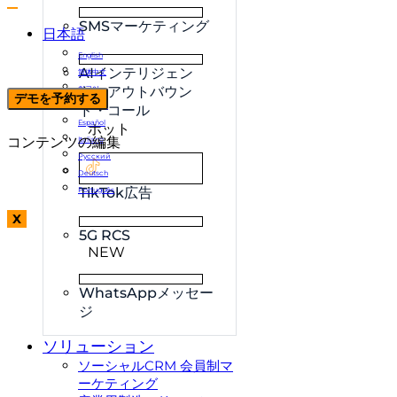
SMSマーケティング
日本語
English
AIインテリジェン
简体中文
ト・アウトバウン
한국어
デモを予約する
Français
ド・コール
Español
ホット
コンテンツの編集
Italiano
Русский
Deutsch
TikTok広告
Português
X
5G RCS
NEW
WhatsAppメッセー
ジ
ソリューション
ソーシャルCRM 会員制マ
ーケティング