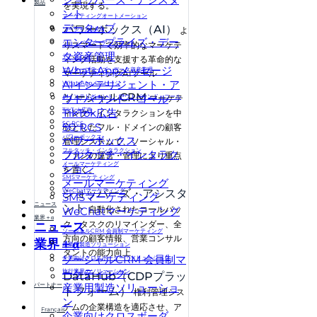
製品
を実現する。
ント
マーケティングオートメーション
データハブ
パワーボックス（AI）
よ
ソーシャルCRM
エンタープライズ・デー
ショッパーズ・アシスタント
りスマートで効率的なマーケテ
タ資産管理
データハブ
ィング活動を支援する革命的な
WhatsAppメッセージ
エンタープライズ・データ資産管理
マーケティングAIツール
AIインテリジェント・ア
WhatsAppメッセージ
ソーシャルCRM
ウトバウンド・コール
AIインテリジェント・アウトバウンド・コール
マーケテ
TikTok広告
TikTok広告
ィング・インタラクションを中
5G RCS
5G RCS
心としたフル・ドメインの顧客
パワーボックス
パワーボックス
管理システムで、ソーシャル・
フルタッチ・インタラクション
フルタッチ・インタラク
ファンの運営・管理により重点
メールマーケティング
ション
を置く。
SMSマーケティング
メールマーケティング
WeChatマーケティング
ショッパーズ・アシスタ
SMSマーケティング
ニュース
ント
自動化されたコールバッ
WeChatマーケティング
業界＋α
ク・タスクのリマインダー、全
ニュース
ソーシャルCRM 会員制マーケティング
方向の顧客情報、営業コンサル
業界＋α
産業用製造ソリューション
タントの能力向上
ソーシャルCRM 会員制マ
企業向けクロスボーダー・ソリューション
ーケティング
旅行業界のソリューション
DataHub（CDPプラッ
パートナー
産業用製造ソリューショ
トフォーム）
権利管理シス
ン
テムの企業構造を適応させ、ア
Français
企業向けクロスボーダ