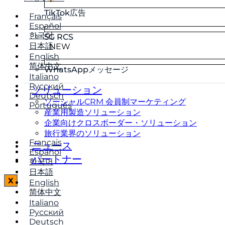
TikTok広告
Français
Español
한국어
5G RCS
日本語
NEW
English
简体中文
WhatsAppメッセージ
Italiano
Русский
ソリューション
Deutsch
ソーシャルCRM 会員制マーケティング
Português
産業用製造ソリューション
企業向けクロスボーダー・ソリューション
旅行業界のソリューション
Français
ニュース
Español
パートナー
한국어
日本語
X
English
简体中文
Italiano
Русский
Deutsch