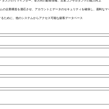
・タスクのリマインダー、全方向の顧客情報、営業コンサルタントの能力向上
ムの企業構造を適応させ、アカウントとデータのセキュリティを確保し、過剰なマ
するために、他のシステムからアクセス可能な顧客データベース