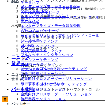
ショッパーズ・アシスタント
自動化されたコールバック
製品
データハブ
マーケティングオートメーション
エンタープライズ・データ資産管理
DataHub（CDPプラットフォーム）
権利管理システ
ソーシャルCRM
WhatsAppメッセージ
ショッパーズ・アシスタント
企業データ資産管理
AIインテリジェント・アウトバウンド・コール
顧客とのやり取りを分析、追跡、管理
データハブ
TikTok広告
用水堀
エンタープライズ・データ資産管理
5G RCS
WhatsAppメッセージ
パワーボックス
AIインテリジェント・アウトバウンド・コール
フルタッチ・インタラクション
フルタッチ・インタラクション
TikTok広告
メールマーケティング
5G RCS
SMSマーケティング
メールマーケティング
パワーボックス
WeChatマーケティング
フルタッチ・インタラクション
ニュース
メールマーケティング
業界＋α
SMSマーケティング
WeChatマーケティング
ソーシャルCRM 会員制マーケティング
WeChatマーケティング
産業用製造ソリューション
ニュース
SMSマーケティング
企業向けクロスボーダー・ソリューション
業界＋α
旅行業界のソリューション
ソーシャルCRM 会員制マーケティング
パートナー
AIインテリジェント・アウトバウンド・コール
産業用製造ソリューション
企業向けクロスボーダー・ソリューション
ホット
旅行業界のソリューション
X
パートナー